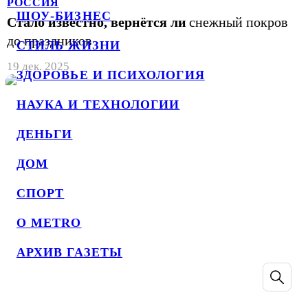
РОССИЯ
ШОУ-БИЗНЕС
Стало известно, вернётся ли
снежный покров
до праздников
СТИЛЬ ЖИЗНИ
19 дек. 2025
ЗДОРОВЬЕ И ПСИХОЛОГИЯ
НАУКА И ТЕХНОЛОГИИ
ДЕНЬГИ
ДОМ
СПОРТ
О METRO
АРХИВ ГАЗЕТЫ