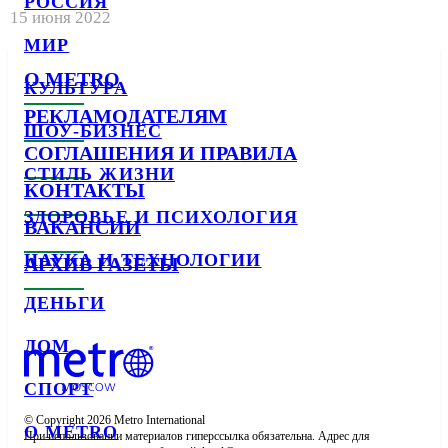
РОССИЯ
15 июня 2022
МИР
О METRO
КУЛЬТУРА
РЕКЛАМОДАТЕЛЯМ
ШОУ-БИЗНЕС
СОГЛАШЕНИЯ И ПРАВИЛА
СТИЛЬ ЖИЗНИ
КОНТАКТЫ
ЗДОРОВЬЕ И ПСИХОЛОГИЯ
ВАКАНСИИ
НАУКА И ТЕХНОЛОГИИ
АРХИВ ГАЗЕТЫ
ДЕНЬГИ
ДОМ
СПОРТ
© Copyright 2026 Metro International

О METRO
При использовании материалов гиперссылка обязательна. Адрес для 