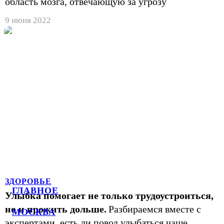
область мозга, отвечающую за угрозу
9 июня 2022
ЗДОРОВЬЕ
ГЛАВНОЕ
Улыбка помогает не только трудоустроиться,
но и прожить дольше.
Разбираемся вместе с
МОСКВА
экспертами, есть ли повод улыбаться чаще