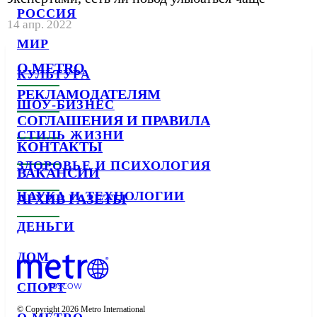
РОССИЯ
14 апр. 2022
МИР
О METRO
КУЛЬТУРА
РЕКЛАМОДАТЕЛЯМ
ШОУ-БИЗНЕС
СОГЛАШЕНИЯ И ПРАВИЛА
СТИЛЬ ЖИЗНИ
КОНТАКТЫ
ЗДОРОВЬЕ И ПСИХОЛОГИЯ
ВАКАНСИИ
НАУКА И ТЕХНОЛОГИИ
АРХИВ ГАЗЕТЫ
ДЕНЬГИ
ДОМ
СПОРТ
© Copyright 2026 Metro International
