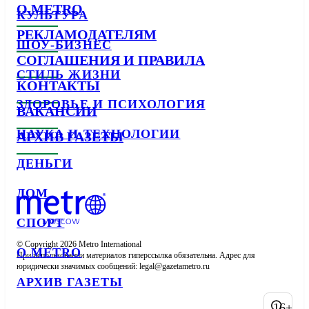
О METRO
КУЛЬТУРА
РЕКЛАМОДАТЕЛЯМ
ШОУ-БИЗНЕС
СОГЛАШЕНИЯ И ПРАВИЛА
СТИЛЬ ЖИЗНИ
КОНТАКТЫ
ЗДОРОВЬЕ И ПСИХОЛОГИЯ
ВАКАНСИИ
НАУКА И ТЕХНОЛОГИИ
АРХИВ ГАЗЕТЫ
ДЕНЬГИ
ДОМ
СПОРТ
© Copyright 2026 Metro International

О METRO
При использовании материалов гиперссылка обязательна. Адрес для 
юридически значимых сообщений: 
АРХИВ ГАЗЕТЫ
16+