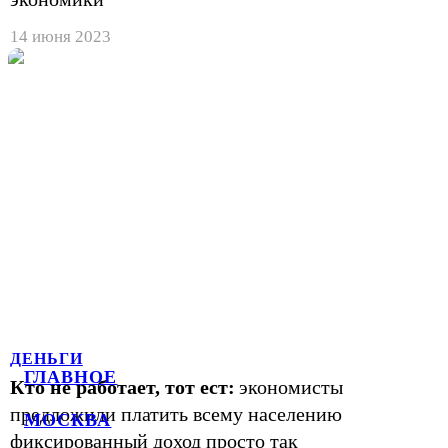
14 июня 2023
ДЕНЬГИ
ГЛАВНОЕ
Кто не работает, тот ест:
экономисты
предложили платить всему населению
МОСКВА
фиксированный доход просто так