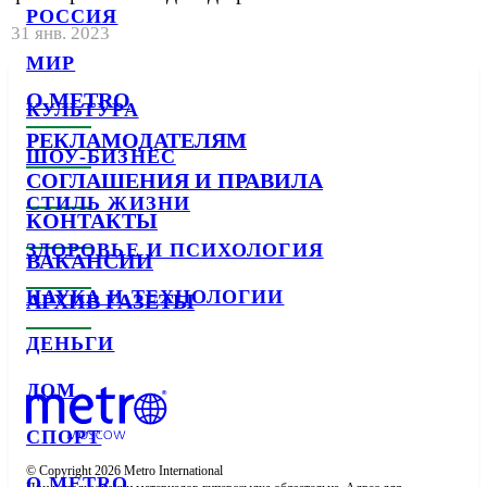
РОССИЯ
31 янв. 2023
МИР
О METRO
КУЛЬТУРА
РЕКЛАМОДАТЕЛЯМ
ШОУ-БИЗНЕС
СОГЛАШЕНИЯ И ПРАВИЛА
СТИЛЬ ЖИЗНИ
КОНТАКТЫ
ЗДОРОВЬЕ И ПСИХОЛОГИЯ
ВАКАНСИИ
НАУКА И ТЕХНОЛОГИИ
АРХИВ ГАЗЕТЫ
ДЕНЬГИ
ДОМ
СПОРТ
© Copyright 2026 Metro International

О METRO