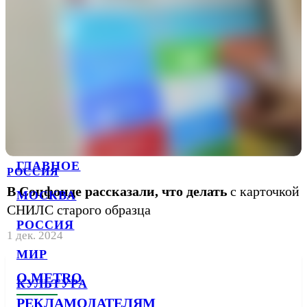
ГЛАВНОЕ
РОССИЯ
В Соцфонде рассказали, что делать
с карточкой
МОСКВА
СНИЛС старого образца
РОССИЯ
1 дек. 2024
МИР
О METRO
КУЛЬТУРА
РЕКЛАМОДАТЕЛЯМ