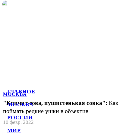
ГЛАВНОЕ
МОСКВА
"Кричит сова, пушистенькая совка":
Как
МОСКВА
поймать редкие ушки в объектив
РОССИЯ
10 февр. 2022
МИР