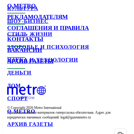
О METRO
КУЛЬТУРА
РЕКЛАМОДАТЕЛЯМ
ШОУ-БИЗНЕС
СОГЛАШЕНИЯ И ПРАВИЛА
СТИЛЬ ЖИЗНИ
КОНТАКТЫ
ЗДОРОВЬЕ И ПСИХОЛОГИЯ
ВАКАНСИИ
НАУКА И ТЕХНОЛОГИИ
АРХИВ ГАЗЕТЫ
ДЕНЬГИ
ДОМ
СПОРТ
© Copyright 2026 Metro International

О METRO
При использовании материалов гиперссылка обязательна. Адрес для 
юридически значимых сообщений: 
АРХИВ ГАЗЕТЫ