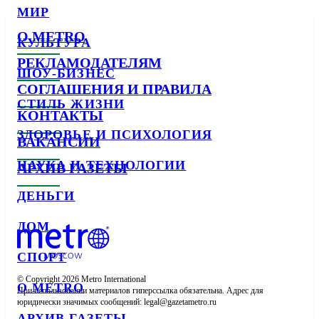
МИР
О METRO
КУЛЬТУРА
РЕКЛАМОДАТЕЛЯМ
ШОУ-БИЗНЕС
СОГЛАШЕНИЯ И ПРАВИЛА
СТИЛЬ ЖИЗНИ
КОНТАКТЫ
ЗДОРОВЬЕ И ПСИХОЛОГИЯ
ВАКАНСИИ
НАУКА И ТЕХНОЛОГИИ
АРХИВ ГАЗЕТЫ
ДЕНЬГИ
ДОМ
СПОРТ
© Copyright 2026 Metro International

О METRO
При использовании материалов гиперссылка обязательна. Адрес для 
юридически значимых сообщений: 
АРХИВ ГАЗЕТЫ