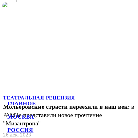
ТЕАТРАЛЬНАЯ РЕЦЕНЗИЯ
ГЛАВНОЕ
Мольеровские страсти переехали в наш век:
в
РАМТе представили новое прочтение
МОСКВА
"Мизантропа"
РОССИЯ
26 дек. 2023