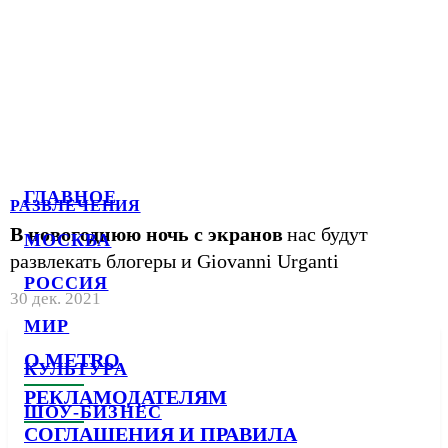
ГЛАВНОЕ
РАЗВЛЕЧЕНИЯ
В новогоднюю ночь с экранов
нас будут
МОСКВА
развлекать блогеры и Giovanni Urganti
РОССИЯ
30 дек. 2021
МИР
О METRO
КУЛЬТУРА
РЕКЛАМОДАТЕЛЯМ
ШОУ-БИЗНЕС
СОГЛАШЕНИЯ И ПРАВИЛА