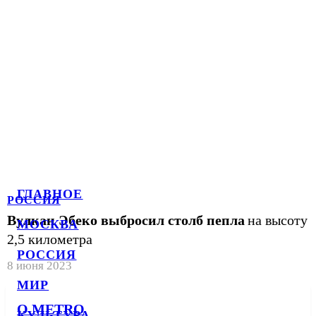
ГЛАВНОЕ
РОССИЯ
Вулкан Эбеко выбросил столб пепла
на высоту
МОСКВА
2,5 километра
РОССИЯ
8 июня 2023
МИР
О METRO
КУЛЬТУРА