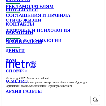
РЕКЛАМОДАТЕЛЯМ
ШОУ-БИЗНЕС
СОГЛАШЕНИЯ И ПРАВИЛА
СТИЛЬ ЖИЗНИ
КОНТАКТЫ
ЗДОРОВЬЕ И ПСИХОЛОГИЯ
ВАКАНСИИ
НАУКА И ТЕХНОЛОГИИ
АРХИВ ГАЗЕТЫ
ДЕНЬГИ
ДОМ
СПОРТ
© Copyright 2026 Metro International

О METRO
При использовании материалов гиперссылка обязательна. Адрес для 
юридически значимых сообщений: 
АРХИВ ГАЗЕТЫ
16+