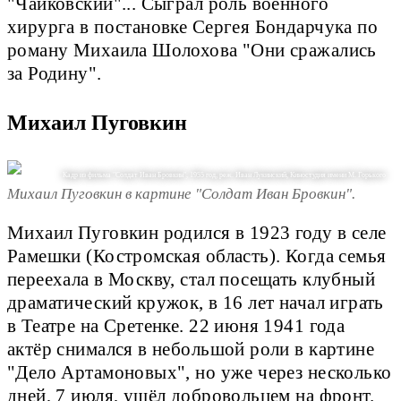
"Чайковский"... Сыграл роль военного
хирурга в постановке Сергея Бондарчука по
роману Михаила Шолохова "Они сражались
за Родину".
Михаил Пуговкин
Кадр из фильма "Солдат Иван Бровкин", 1955 год, реж. Иван Лукинский, Киностудия имени М. Горького
Михаил Пуговкин в картине "Солдат Иван Бровкин".
Михаил Пуговкин родился в 1923 году в селе
Рамешки (Костромская область). Когда семья
переехала в Москву, стал посещать клубный
драматический кружок, в 16 лет начал играть
в Театре на Сретенке. 22 июня 1941 года
актёр снимался в небольшой роли в картине
"Дело Артамоновых", но уже через несколько
дней, 7 июля, ушёл добровольцем на фронт.