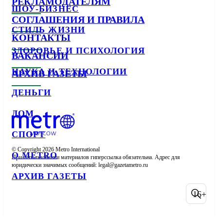
РЕКЛАМОДАТЕЛЯМ
ШОУ-БИЗНЕС
СОГЛАШЕНИЯ И ПРАВИЛА
СТИЛЬ ЖИЗНИ
КОНТАКТЫ
ЗДОРОВЬЕ И ПСИХОЛОГИЯ
ВАКАНСИИ
НАУКА И ТЕХНОЛОГИИ
АРХИВ ГАЗЕТЫ
ДЕНЬГИ
ДОМ
СПОРТ
© Copyright 2026 Metro International

О METRO
При использовании материалов гиперссылка обязательна. Адрес для 
юридически значимых сообщений: 
АРХИВ ГАЗЕТЫ
16+