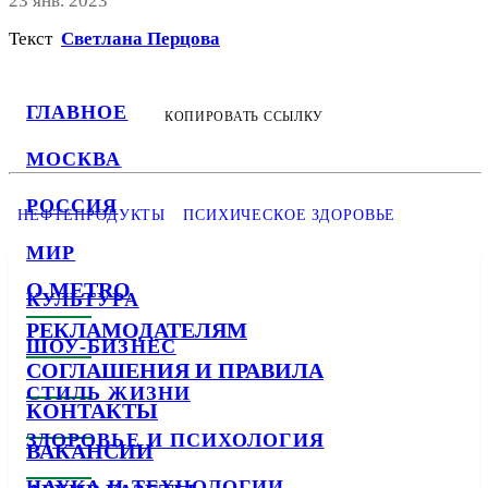
23 янв. 2023
Текст
Светлана Перцова
ГЛАВНОЕ
КОПИРОВАТЬ ССЫЛКУ
МОСКВА
РОССИЯ
НЕФТЕПРОДУКТЫ
ПСИХИЧЕСКОЕ ЗДОРОВЬЕ
МИР
О METRO
КУЛЬТУРА
РЕКЛАМОДАТЕЛЯМ
ШОУ-БИЗНЕС
СОГЛАШЕНИЯ И ПРАВИЛА
СТИЛЬ ЖИЗНИ
КОНТАКТЫ
ЗДОРОВЬЕ И ПСИХОЛОГИЯ
ВАКАНСИИ
НАУКА И ТЕХНОЛОГИИ