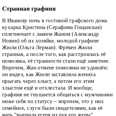
Странная графиня
В Иванову ночь в гостиной графского дома
кухарка Кристина (Серафима Гощанская)
сплетничает с лакеем Жаном (Александр
Новин) об их хозяйке, молодой графине
Жюли (Ольга Лерман). Фрёкен Жюли
странная, а после того, как расстроилась её
помолвка, её странности стали ещё заметнее.
Впрочем, Жан отмене помолвки не удивлён:
он видел, как Жюли заставляла жениха
прыгать через хлыст, а потом его этим
хлыстом ещё и отхлестала. И вообще,
графиня не гнушается общаться с мужчинами
ниже себя по статусу – впрочем, это у них
семейное, слуги были свидетелями, как её
мать "вырвала егеря из рук его жены".