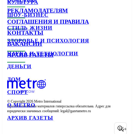
КУЛЬТУРА
РЕКЛАМОДАТЕЛЯМ
ШОУ-БИЗНЕС
СОГЛАШЕНИЯ И ПРАВИЛА
СТИЛЬ ЖИЗНИ
КОНТАКТЫ
ЗДОРОВЬЕ И ПСИХОЛОГИЯ
ВАКАНСИИ
НАУКА И ТЕХНОЛОГИИ
АРХИВ ГАЗЕТЫ
ДЕНЬГИ
ДОМ
СПОРТ
© Copyright 2026 Metro International

О METRO
При использовании материалов гиперссылка обязательна. Адрес для 
юридически значимых сообщений: 
АРХИВ ГАЗЕТЫ
16+