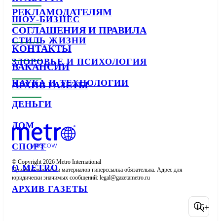
РЕКЛАМОДАТЕЛЯМ
ШОУ-БИЗНЕС
СОГЛАШЕНИЯ И ПРАВИЛА
СТИЛЬ ЖИЗНИ
КОНТАКТЫ
ЗДОРОВЬЕ И ПСИХОЛОГИЯ
ВАКАНСИИ
НАУКА И ТЕХНОЛОГИИ
АРХИВ ГАЗЕТЫ
ДЕНЬГИ
ДОМ
СПОРТ
© Copyright 2026 Metro International

О METRO
При использовании материалов гиперссылка обязательна. Адрес для 
юридически значимых сообщений: 
АРХИВ ГАЗЕТЫ
16+