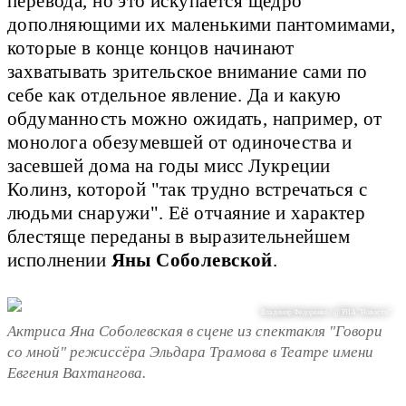
перевода, но это искупается щедро
дополняющими их маленькими пантомимами,
которые в конце концов начинают
захватывать зрительское внимание сами по
себе как отдельное явление. Да и какую
обдуманность можно ожидать, например, от
монолога обезумевшей от одиночества и
засевшей дома на годы мисс Лукреции
Колинз, которой "так трудно встречаться с
людьми снаружи". Её отчаяние и характер
блестяще переданы в выразительнейшем
исполнении
Яны Соболевской
.
Владимир Федоренко / @ РИА "Новости"
Актриса Яна Соболевская в сцене из спектакля "Говори
со мной" режиссёра Эльдара Трамова в Театре имени
Евгения Вахтангова.