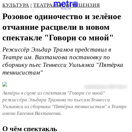
КУЛЬТУРА
ТЕАТРАЛЬНАЯ РЕЦЕНЗИЯ
Розовое одиночество и зелёное
отчаяние расцвели в новом
спектакле "Говори со мной"
Режиссёр Эльдар Трамов представил в
Театре им. Вахтангова постановку по
сборнику пьес Теннесси Уильямса "Пятёрка
теннисистам"
Владимир Федоренко / @ РИА "Новости"
Актёры в сцене из спектакля "Говори со мной"
режиссёра Эльдара Трамова по пьесам Теннесси
Уильямса из сборника "Пятёрка теннисистам" в Театре
имени Евгения Вахтангова.
О чём спектакль