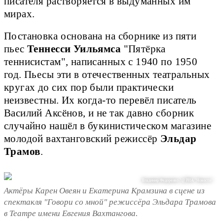
писателя растворяется в выдуманных им
мирах.
Постановка основана на сборнике из пяти
пьес
Теннесси Уильямса
"Пятёрка
теннисистам", написанных с 1940 по 1950
год. Пьесы эти в отечественных театральных
кругах до сих пор были практически
неизвестны. Их когда-то перевёл писатель
Василий Аксёнов, и не так давно сборник
случайно нашёл в букинистическом магазине
молодой вахтанговский режиссёр
Эльдар
Трамов
.
Владимир Федоренко / @ РИА "Новости"
Актёры Карен Овеян и Екатерина Крамзина в сцене из
спектакля "Говори со мной" режиссёра Эльдара Трамова
в Театре имени Евгения Вахтангова.