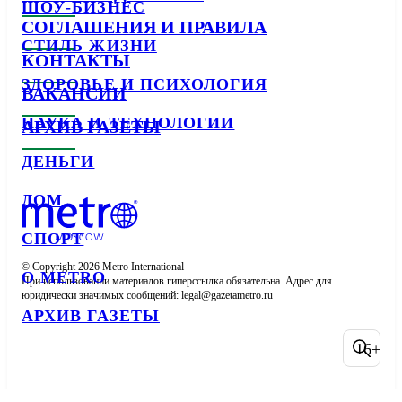
ШОУ-БИЗНЕС
СОГЛАШЕНИЯ И ПРАВИЛА
СТИЛЬ ЖИЗНИ
КОНТАКТЫ
ЗДОРОВЬЕ И ПСИХОЛОГИЯ
ВАКАНСИИ
НАУКА И ТЕХНОЛОГИИ
АРХИВ ГАЗЕТЫ
ДЕНЬГИ
ДОМ
СПОРТ
© Copyright 2026 Metro International

О METRO
При использовании материалов гиперссылка обязательна. Адрес для 
юридически значимых сообщений: 
АРХИВ ГАЗЕТЫ
16+