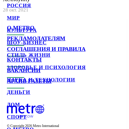
РОССИЯ
28 окт. 2021
МИР
О METRO
КУЛЬТУРА
РЕКЛАМОДАТЕЛЯМ
ШОУ-БИЗНЕС
СОГЛАШЕНИЯ И ПРАВИЛА
СТИЛЬ ЖИЗНИ
КОНТАКТЫ
ЗДОРОВЬЕ И ПСИХОЛОГИЯ
ВАКАНСИИ
НАУКА И ТЕХНОЛОГИИ
АРХИВ ГАЗЕТЫ
ДЕНЬГИ
ДОМ
СПОРТ
© Copyright 2026 Metro International
