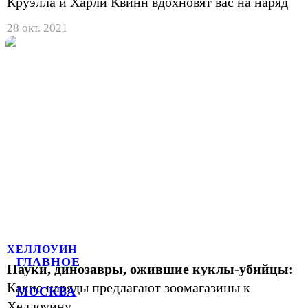
Круэлла и Харли Квинн вдохновят вас на наряд
28 окт. 2021
ХЕЛЛОУИН
ГЛАВНОЕ
Пауки, динозавры, ожившие куклы-убийцы:
Какие наряды предлагают зоомагазины к
МОСКВА
Хеллоуину