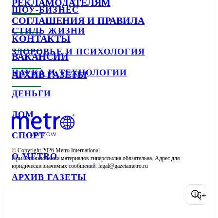
РЕКЛАМОДАТЕЛЯМ
ШОУ-БИЗНЕС
СОГЛАШЕНИЯ И ПРАВИЛА
СТИЛЬ ЖИЗНИ
КОНТАКТЫ
ЗДОРОВЬЕ И ПСИХОЛОГИЯ
ВАКАНСИИ
НАУКА И ТЕХНОЛОГИИ
АРХИВ ГАЗЕТЫ
ДЕНЬГИ
ДОМ
СПОРТ
© Copyright 2026 Metro International

О METRO
При использовании материалов гиперссылка обязательна. Адрес для 
юридически значимых сообщений: 
АРХИВ ГАЗЕТЫ
16+