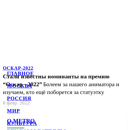
ОСКАР-2022
ГЛАВНОЕ
Стали известны номинанты на премию
“Оскар - 2022”
Болеем за нашего аниматора и
МОСКВА
изучаем, кто ещё поборется за статуэтку
РОССИЯ
8 февр. 2022
МИР
О METRO
КУЛЬТУРА