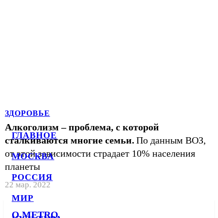
ЗДОРОВЬЕ
Алкоголизм – проблема, с которой
ГЛАВНОЕ
сталкиваются многие семьи.
По данным ВОЗ,
от этой зависимости страдает 10% населения
МОСКВА
планеты
РОССИЯ
22 мар. 2022
МИР
О METRO