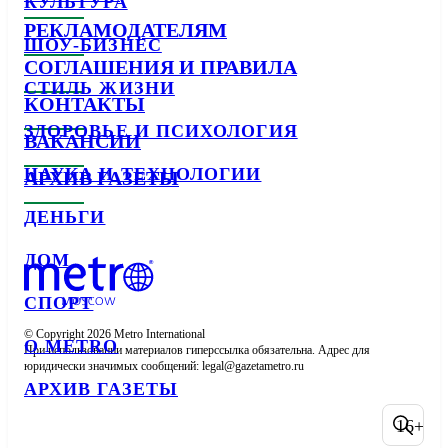
КУЛЬТУРА
РЕКЛАМОДАТЕЛЯМ
ШОУ-БИЗНЕС
СОГЛАШЕНИЯ И ПРАВИЛА
СТИЛЬ ЖИЗНИ
КОНТАКТЫ
ЗДОРОВЬЕ И ПСИХОЛОГИЯ
ВАКАНСИИ
НАУКА И ТЕХНОЛОГИИ
АРХИВ ГАЗЕТЫ
ДЕНЬГИ
ДОМ
СПОРТ
© Copyright 2026 Metro International

О METRO
При использовании материалов гиперссылка обязательна. Адрес для 
юридически значимых сообщений: 
АРХИВ ГАЗЕТЫ
16+