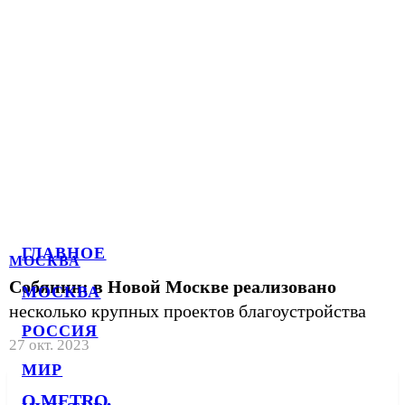
ГЛАВНОЕ
МОСКВА
Собянин: в Новой Москве реализовано
МОСКВА
несколько крупных проектов благоустройства
РОССИЯ
27 окт. 2023
МИР
О METRO