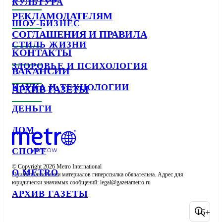
КУЛЬТУРА
РЕКЛАМОДАТЕЛЯМ
ШОУ-БИЗНЕС
СОГЛАШЕНИЯ И ПРАВИЛА
СТИЛЬ ЖИЗНИ
КОНТАКТЫ
ЗДОРОВЬЕ И ПСИХОЛОГИЯ
ВАКАНСИИ
НАУКА И ТЕХНОЛОГИИ
АРХИВ ГАЗЕТЫ
ДЕНЬГИ
ДОМ
СПОРТ
© Copyright 2026 Metro International

О METRO
При использовании материалов гиперссылка обязательна. Адрес для 
юридически значимых сообщений: 
АРХИВ ГАЗЕТЫ
16+