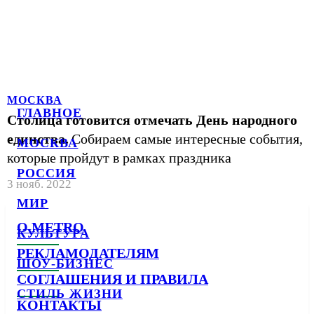
МОСКВА
ГЛАВНОЕ
Столица готовится отмечать День народного
единства.
Собираем самые интересные события,
МОСКВА
которые пройдут в рамках праздника
РОССИЯ
3 нояб. 2022
МИР
О METRO
КУЛЬТУРА
РЕКЛАМОДАТЕЛЯМ
ШОУ-БИЗНЕС
СОГЛАШЕНИЯ И ПРАВИЛА
СТИЛЬ ЖИЗНИ
КОНТАКТЫ