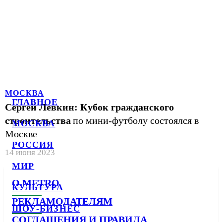
МОСКВА
ГЛАВНОЕ
Сергей Левкин: Кубок гражданского
строительства
по мини-футболу состоялся в
МОСКВА
Москве
РОССИЯ
14 июня 2023
МИР
О METRO
КУЛЬТУРА
РЕКЛАМОДАТЕЛЯМ
ШОУ-БИЗНЕС
СОГЛАШЕНИЯ И ПРАВИЛА