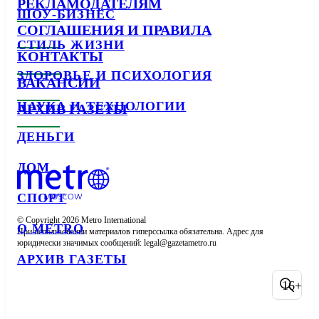
РЕКЛАМОДАТЕЛЯМ
ШОУ-БИЗНЕС
СОГЛАШЕНИЯ И ПРАВИЛА
СТИЛЬ ЖИЗНИ
КОНТАКТЫ
ЗДОРОВЬЕ И ПСИХОЛОГИЯ
ВАКАНСИИ
НАУКА И ТЕХНОЛОГИИ
АРХИВ ГАЗЕТЫ
ДЕНЬГИ
ДОМ
СПОРТ
© Copyright 2026 Metro International

О METRO
При использовании материалов гиперссылка обязательна. Адрес для 
юридически значимых сообщений: 
АРХИВ ГАЗЕТЫ
16+