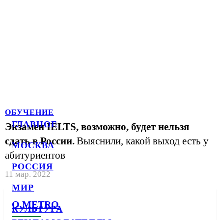
ОБУЧЕНИЕ
ГЛАВНОЕ
Экзамен IELTS, возможно, будет нельзя
сдать в России.
Выяснили, какой выход есть у
МОСКВА
абитуриентов
РОССИЯ
11 мар. 2022
МИР
О METRO
КУЛЬТУРА