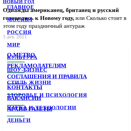
НОВЫЙ ГОД
ГЛАВНОЕ
Однажды американец, британец и русский
готовились к Новому году,
или Сколько стоит в
МОСКВА
этом году праздничный антураж
РОССИЯ
5 дек. 2021
МИР
О METRO
КУЛЬТУРА
РЕКЛАМОДАТЕЛЯМ
ШОУ-БИЗНЕС
СОГЛАШЕНИЯ И ПРАВИЛА
СТИЛЬ ЖИЗНИ
КОНТАКТЫ
ЗДОРОВЬЕ И ПСИХОЛОГИЯ
ВАКАНСИИ
НАУКА И ТЕХНОЛОГИИ
АРХИВ ГАЗЕТЫ
ДЕНЬГИ