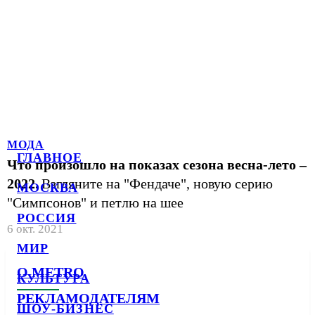
МОДА
ГЛАВНОЕ
Что произошло на показах сезона весна-лето –
2022.
Взгляните на "Фендаче", новую серию
МОСКВА
"Симпсонов" и петлю на шее
РОССИЯ
6 окт. 2021
МИР
О METRO
КУЛЬТУРА
РЕКЛАМОДАТЕЛЯМ
ШОУ-БИЗНЕС