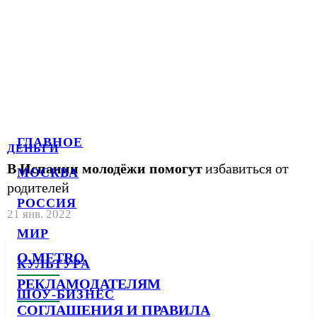
ГЛАВНОЕ
ДЕНЬГИ
В Испании молодёжи помогут
избавиться от
МОСКВА
родителей
РОССИЯ
21 янв. 2022
МИР
О METRO
КУЛЬТУРА
РЕКЛАМОДАТЕЛЯМ
ШОУ-БИЗНЕС
СОГЛАШЕНИЯ И ПРАВИЛА