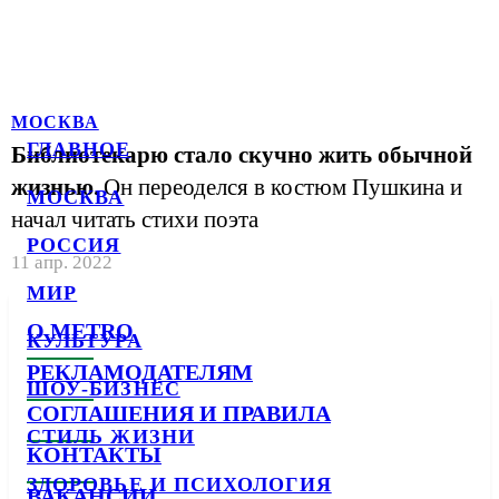
МОСКВА
ГЛАВНОЕ
Библиотекарю стало скучно жить обычной
жизнью.
Он переоделся в костюм Пушкина и
МОСКВА
начал читать стихи поэта
РОССИЯ
11 апр. 2022
МИР
О METRO
КУЛЬТУРА
РЕКЛАМОДАТЕЛЯМ
ШОУ-БИЗНЕС
СОГЛАШЕНИЯ И ПРАВИЛА
СТИЛЬ ЖИЗНИ
КОНТАКТЫ
ЗДОРОВЬЕ И ПСИХОЛОГИЯ
ВАКАНСИИ