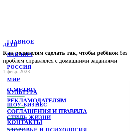
ГЛАВНОЕ
ДЕТИ
Как родителям сделать так, чтобы ребёнок
без
МОСКВА
проблем справлялся с домашними заданиями
РОССИЯ
1 февр. 2023
МИР
О METRO
КУЛЬТУРА
РЕКЛАМОДАТЕЛЯМ
ШОУ-БИЗНЕС
СОГЛАШЕНИЯ И ПРАВИЛА
СТИЛЬ ЖИЗНИ
КОНТАКТЫ
ЗДОРОВЬЕ И ПСИХОЛОГИЯ