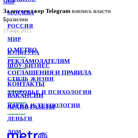
МИР
За мессенджер Telegram
взялись власти
МОСКВА
Бразилии
РОССИЯ
27 апр. 2023
МИР
О METRO
КУЛЬТУРА
РЕКЛАМОДАТЕЛЯМ
ШОУ-БИЗНЕС
СОГЛАШЕНИЯ И ПРАВИЛА
СТИЛЬ ЖИЗНИ
КОНТАКТЫ
ЗДОРОВЬЕ И ПСИХОЛОГИЯ
ВАКАНСИИ
НАУКА И ТЕХНОЛОГИИ
АРХИВ ГАЗЕТЫ
ДЕНЬГИ
ДОМ