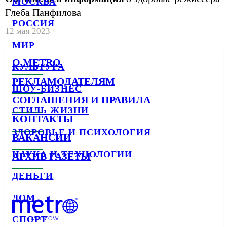
МОСКВА
Глеба Панфилова
РОССИЯ
12 мая 2023
МИР
О METRO
КУЛЬТУРА
РЕКЛАМОДАТЕЛЯМ
ШОУ-БИЗНЕС
СОГЛАШЕНИЯ И ПРАВИЛА
СТИЛЬ ЖИЗНИ
КОНТАКТЫ
ЗДОРОВЬЕ И ПСИХОЛОГИЯ
ВАКАНСИИ
НАУКА И ТЕХНОЛОГИИ
АРХИВ ГАЗЕТЫ
ДЕНЬГИ
ДОМ
СПОРТ