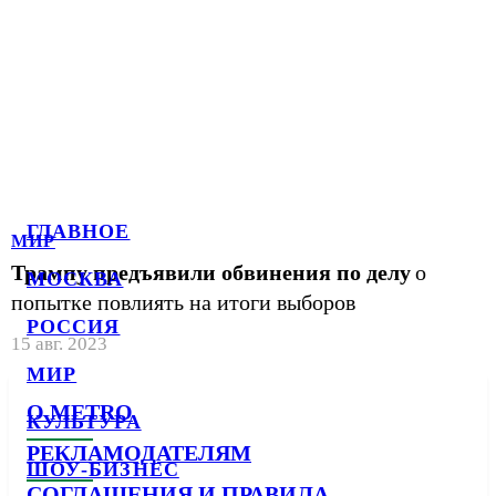
ГЛАВНОЕ
МИР
Трампу предъявили обвинения по делу
о
МОСКВА
попытке повлиять на итоги выборов
РОССИЯ
15 авг. 2023
МИР
О METRO
КУЛЬТУРА
РЕКЛАМОДАТЕЛЯМ
ШОУ-БИЗНЕС
СОГЛАШЕНИЯ И ПРАВИЛА