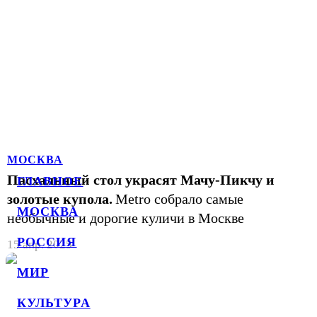
МОСКВА
Пасхальный стол украсят Мачу-Пикчу и
ГЛАВНОЕ
золотые купола.
Metro собрало самые
МОСКВА
необычные и дорогие куличи в Москве
РОССИЯ
15 апр. 2025
МИР
КУЛЬТУРА