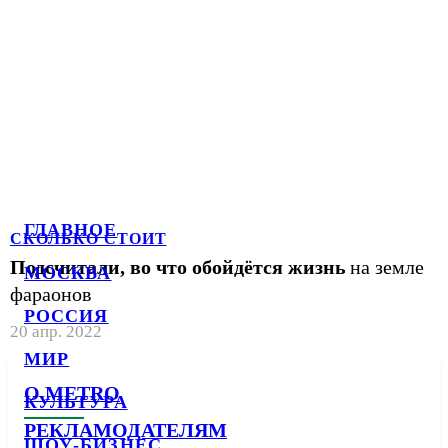
ГЛАВНОЕ
СКОЛЬКО СТОИТ
Подсчитали, во что обойдётся жизнь
на земле
МОСКВА
фараонов
РОССИЯ
20 апр. 2022
МИР
О METRO
КУЛЬТУРА
РЕКЛАМОДАТЕЛЯМ
ШОУ-БИЗНЕС