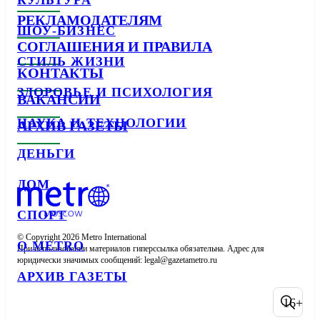
КУЛЬТУРА
РЕКЛАМОДАТЕЛЯМ
ШОУ-БИЗНЕС
СОГЛАШЕНИЯ И ПРАВИЛА
СТИЛЬ ЖИЗНИ
КОНТАКТЫ
ЗДОРОВЬЕ И ПСИХОЛОГИЯ
ВАКАНСИИ
НАУКА И ТЕХНОЛОГИИ
АРХИВ ГАЗЕТЫ
ДЕНЬГИ
ДОМ
СПОРТ
© Copyright 2026 Metro International

О METRO
При использовании материалов гиперссылка обязательна. Адрес для 
юридически значимых сообщений: 
АРХИВ ГАЗЕТЫ
16+