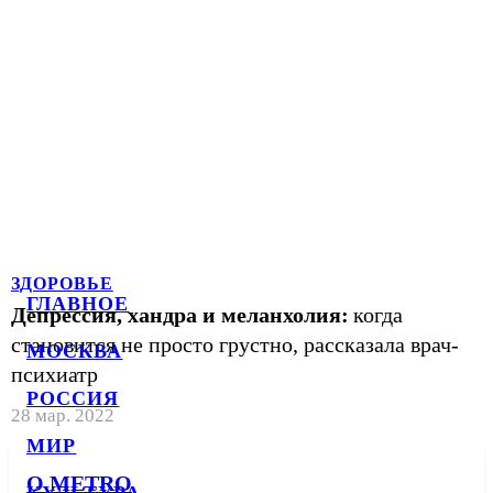
ЗДОРОВЬЕ
ГЛАВНОЕ
Депрессия, хандра и меланхолия:
когда
становится не просто грустно, рассказала врач-
МОСКВА
психиатр
РОССИЯ
28 мар. 2022
МИР
О METRO