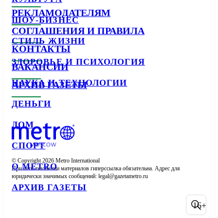
РЕКЛАМОДАТЕЛЯМ
ШОУ-БИЗНЕС
СОГЛАШЕНИЯ И ПРАВИЛА
СТИЛЬ ЖИЗНИ
КОНТАКТЫ
ЗДОРОВЬЕ И ПСИХОЛОГИЯ
ВАКАНСИИ
НАУКА И ТЕХНОЛОГИИ
АРХИВ ГАЗЕТЫ
ДЕНЬГИ
ДОМ
СПОРТ
© Copyright 2026 Metro International

О METRO
При использовании материалов гиперссылка обязательна. Адрес для 
юридически значимых сообщений: 
АРХИВ ГАЗЕТЫ
16+