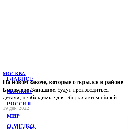
МОСКВА
ГЛАВНОЕ
На новом заводе, которые открылся в районе
Бирюлево Западное,
будут производиться
МОСКВА
детали, необходимые для сборки автомобилей
РОССИЯ
19 дек. 2022
МИР
О METRO
КУЛЬТУРА