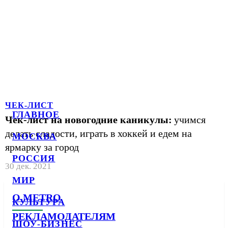
ЧЕК-ЛИСТ
ГЛАВНОЕ
Чек-лист на новогодние каникулы:
учимся
делать сладости, играть в хоккей и едем на
МОСКВА
ярмарку за город
РОССИЯ
30 дек. 2021
МИР
О METRO
КУЛЬТУРА
РЕКЛАМОДАТЕЛЯМ
ШОУ-БИЗНЕС