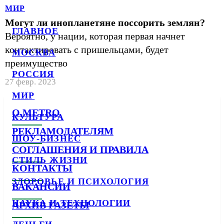
МИР
Могут ли инопланетяне поссорить землян?
ГЛАВНОЕ
Вероятно, у нации, которая первая начнет
контактировать с пришельцами, будет
МОСКВА
преимущество
РОССИЯ
27 февр. 2023
МИР
О METRO
КУЛЬТУРА
РЕКЛАМОДАТЕЛЯМ
ШОУ-БИЗНЕС
СОГЛАШЕНИЯ И ПРАВИЛА
СТИЛЬ ЖИЗНИ
КОНТАКТЫ
ЗДОРОВЬЕ И ПСИХОЛОГИЯ
ВАКАНСИИ
НАУКА И ТЕХНОЛОГИИ
АРХИВ ГАЗЕТЫ