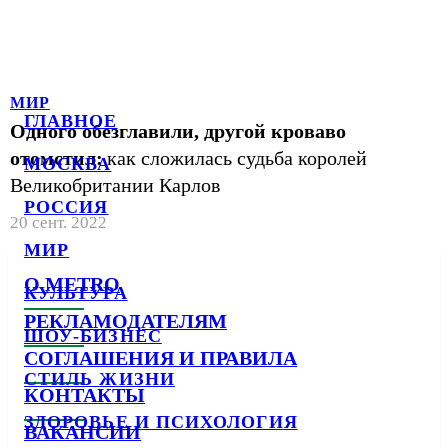
МИР
ГЛАВНОЕ
Одного обезглавили, другой кроваво
отомстил:
как сложилась судьба королей
МОСКВА
Великобритании Карлов
РОССИЯ
20 сент. 2022
МИР
О METRO
КУЛЬТУРА
РЕКЛАМОДАТЕЛЯМ
ШОУ-БИЗНЕС
СОГЛАШЕНИЯ И ПРАВИЛА
СТИЛЬ ЖИЗНИ
КОНТАКТЫ
ЗДОРОВЬЕ И ПСИХОЛОГИЯ
ВАКАНСИИ