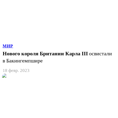
МИР
Нового короля Британии Карла III
освистали
в Бакингемпшире
18 февр. 2023