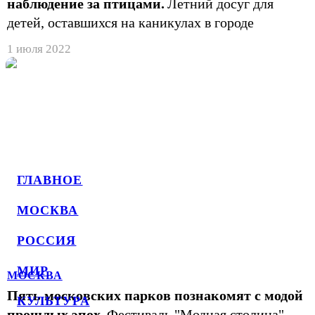
наблюдение за птицами.
Летний досуг для
детей, оставшихся на каникулах в городе
1 июля 2022
ГЛАВНОЕ
МОСКВА
РОССИЯ
МИР
МОСКВА
Пять московских парков познакомят с модой
КУЛЬТУРА
прошлых эпох.
Фестиваль "Модная столица"