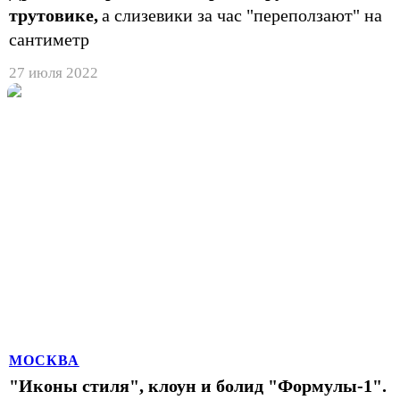
трутовике,
а слизевики за час "переползают" на
сантиметр
27 июля 2022
МОСКВА
"Иконы стиля", клоун и болид "Формулы-1".