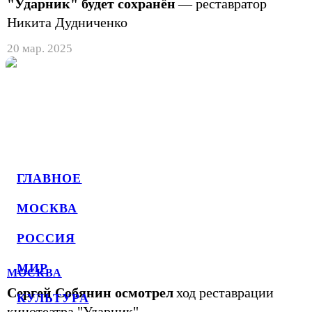
"Ударник" будет сохранён
— реставратор
Никита Дудниченко
20 мар. 2025
ГЛАВНОЕ
МОСКВА
РОССИЯ
МИР
МОСКВА
Сергей Собянин осмотрел
ход реставрации
КУЛЬТУРА
кинотеатра "Ударник"