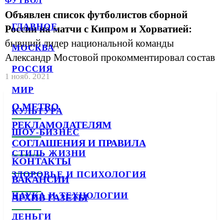
ФУТБОЛ
Объявлен список футболистов сборной
ГЛАВНОЕ
России на матчи с Кипром и Хорватией:
бывший лидер национальной команды
МОСКВА
Александр Мостовой прокомментировал состав
РОССИЯ
1 нояб. 2021
МИР
О METRO
КУЛЬТУРА
РЕКЛАМОДАТЕЛЯМ
ШОУ-БИЗНЕС
СОГЛАШЕНИЯ И ПРАВИЛА
СТИЛЬ ЖИЗНИ
КОНТАКТЫ
ЗДОРОВЬЕ И ПСИХОЛОГИЯ
ВАКАНСИИ
НАУКА И ТЕХНОЛОГИИ
АРХИВ ГАЗЕТЫ
ДЕНЬГИ