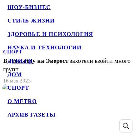
ШОУ-БИЗНЕС
СТИЛЬ ЖИЗНИ
ЗДОРОВЬЕ И ПСИХОЛОГИЯ
НАУКА И ТЕХНОЛОГИИ
СПОРТ
В этом году на Эверест
захотели взойти много
ДЕНЬГИ
групп
ДОМ
16 мая 2023
СПОРТ
О METRO
АРХИВ ГАЗЕТЫ