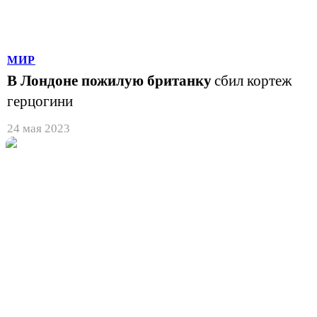
МИР
В Лондоне пожилую британку
сбил кортеж
герцогини
24 мая 2023