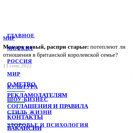
ГЛАВНОЕ
МИР
Монарх новый, распри старые:
потеплеют ли
МОСКВА
отношения в британской королевской семье?
РОССИЯ
13 сент. 2022
МИР
О METRO
КУЛЬТУРА
РЕКЛАМОДАТЕЛЯМ
ШОУ-БИЗНЕС
СОГЛАШЕНИЯ И ПРАВИЛА
СТИЛЬ ЖИЗНИ
КОНТАКТЫ
ЗДОРОВЬЕ И ПСИХОЛОГИЯ
ВАКАНСИИ