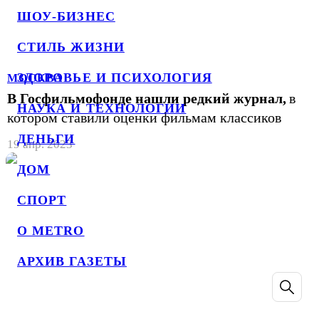
ШОУ-БИЗНЕС
СТИЛЬ ЖИЗНИ
ЗДОРОВЬЕ И ПСИХОЛОГИЯ
МОСКВА
В Госфильмофонде нашли редкий журнал,
в
НАУКА И ТЕХНОЛОГИИ
котором ставили оценки фильмам классиков
ДЕНЬГИ
19 апр. 2023
ДОМ
СПОРТ
О METRO
АРХИВ ГАЗЕТЫ