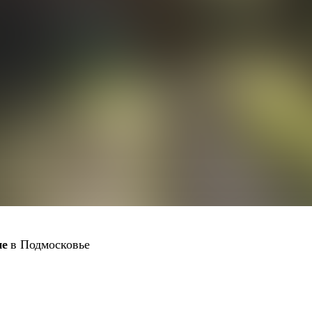
ие
в Подмосковье