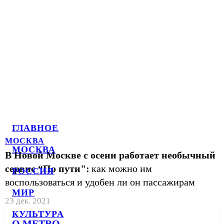
ГЛАВНОЕ
МОСКВА
МОСКВА
В Новой Москве с осени работает необычный
сервис “По пути":
как можно им
РОССИЯ
воспользоваться и удобен ли он пассажирам
МИР
23 дек. 2021
КУЛЬТУРА
О METRO